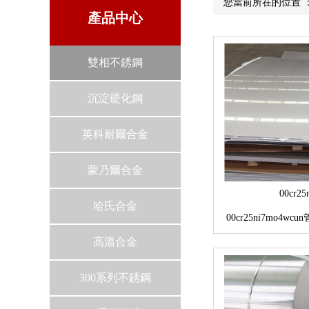
您當前所在的位置
產品中心
雙相不銹鋼
沉淀硬化鋼
英科耐爾合金
蒙乃爾合金
00cr25
哈氏合金
00cr25ni7mo4
高溫合金
齊全，
300系列不銹鋼