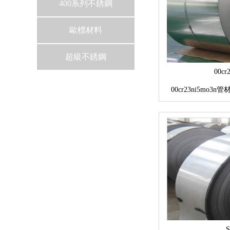
400系列不銹鋼
歐標材料
超級不銹鋼
00cr
00cr23ni5mo
全，可
S