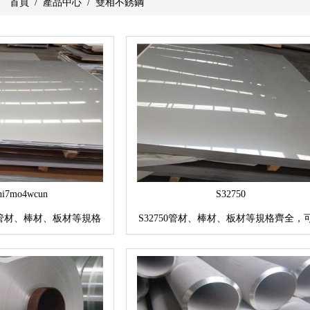
 ：
首頁
/
產品中心
/
雙相不銹鋼
ni7mo4wcun
S32750
wcun管材、棒材、板材等規格
S32750管材、棒材、板材等規格齊全，
可按要求訂貨
要求訂貨