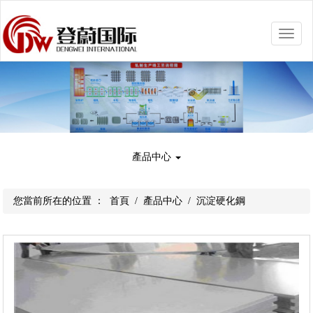
Toggle
naviga
產品中心
您當前所在的位置 ：
首頁
/
產品中心
/
沉淀硬化鋼