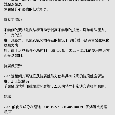
對點腐蝕及
隙腐蝕具有很強的抵抗能力。
抗應力腐蝕
不銹鋼的雙相微觀結構有助于提高不銹鋼的抗應力腐蝕龜裂能力。
在一定的溫
度、應張力、氧氣及氯化物存在的情況下,奧氏體不銹鋼會發生氯化
物應力腐
蝕。由于這些條件不易控制，因此304L、316L和317L的使用在這方
面受到限制。
抗腐蝕疲勞
2205雙相鋼的高強度及抗腐蝕能力使其具有很高的抗腐蝕疲勞強
度。加工設備易
受腐蝕環境和加載循環的影響，2205的特性非常適合這樣的應用。
結構
2205 的化學成分在經過1900°/1922°F (1040°/1080°C)固熔退火處理
后,可