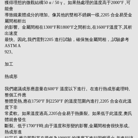
獲得理想的微觀結構50 α / 50 γ 。如果熱處理的溫度高于2000°F ,可
能會
導致鐵素體成分的增加。像其他的雙相不銹鋼一樣,2205 合金易受金
屬間相析出
的影響。金屬間相在1300°F和1800°F之間析出,在1600°F溫度下,其析
出速度
最快。因此,我們需對2205 進行試驗，確保無金屬間相，,試驗參考
ASTM A
923。
加工
熱成形
我們建議成形應盡量在600°F 溫度以下進行。在進行熱成形處理時,
整個工件應
整體受熱,應在1750°F 到2250°F 的溫度范圍內進行,2205 合金在此溫
度下非
常柔軟。如果溫度過高,2205合金易于熱撕裂。如果低于此溫度,奧氏
體就會發生
斷裂。低于1700°F時,由于溫度和形變的影響,金屬間相會很快形成。
熱成形進