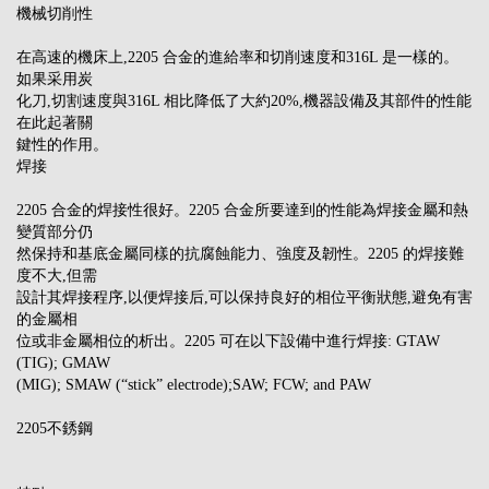
機械切削性
在高速的機床上,2205 合金的進給率和切削速度和316L 是一樣的。
如果采用炭
化刀,切割速度與316L 相比降低了大約20%,機器設備及其部件的性能
在此起著關
鍵性的作用。
焊接
2205 合金的焊接性很好。2205 合金所要達到的性能為焊接金屬和熱
變質部分仍
然保持和基底金屬同樣的抗腐蝕能力、強度及韌性。2205 的焊接難
度不大,但需
設計其焊接程序,以便焊接后,可以保持良好的相位平衡狀態,避免有害
的金屬相
位或非金屬相位的析出。2205 可在以下設備中進行焊接: GTAW
(TIG); GMAW
(MIG); SMAW (“stick” electrode);SAW; FCW; and PAW
2205不銹鋼