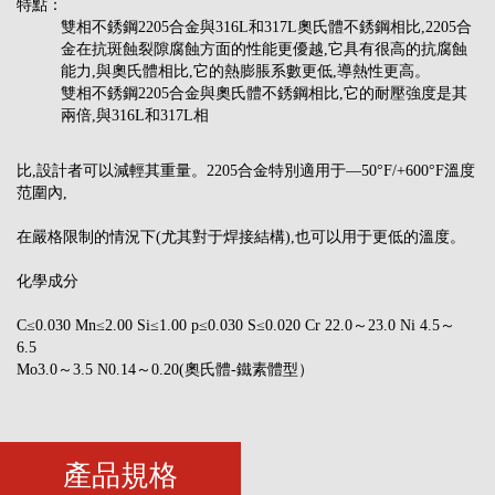
特點：
雙相不銹鋼2205合金與316L和317L奧氏體不銹鋼相比,2205合
金在抗斑蝕裂隙腐蝕方面的性能更優越,它具有很高的抗腐蝕
能力,與奧氏體相比,它的熱膨脹系數更低,導熱性更高。
雙相不銹鋼2205合金與奧氏體不銹鋼相比,它的耐壓強度是其
兩倍,與316L和317L相
比,設計者可以減輕其重量。2205合金特別適用于—50°F/+600°F溫度
范圍內,
在嚴格限制的情況下(尤其對于焊接結構),也可以用于更低的溫度。
化學成分
C≤0.030 Mn≤2.00 Si≤1.00 p≤0.030 S≤0.020 Cr 22.0～23.0 Ni 4.5～
6.5
Mo3.0～3.5 N0.14～0.20(奧氏體-鐵素體型）
產品規格