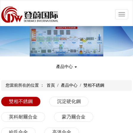
Toggle
naviga
產品中心
您當前所在的位置 ：
首頁
/
產品中心
/
雙相不銹鋼
雙相不銹鋼
沉淀硬化鋼
英科耐爾合金
蒙乃爾合金
哈氏合金
高溫合金