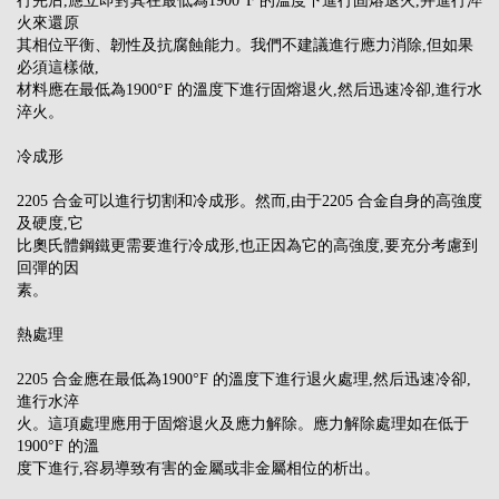
行完后,應立即對其在最低為1900°F 的溫度下進行固熔退火,并進行淬
火來還原
其相位平衡、韌性及抗腐蝕能力。我們不建議進行應力消除,但如果
必須這樣做,
材料應在最低為1900°F 的溫度下進行固熔退火,然后迅速冷卻,進行水
淬火。
冷成形
2205 合金可以進行切割和冷成形。然而,由于2205 合金自身的高強度
及硬度,它
比奧氏體鋼鐵更需要進行冷成形,也正因為它的高強度,要充分考慮到
回彈的因
素。
熱處理
2205 合金應在最低為1900°F 的溫度下進行退火處理,然后迅速冷卻,
進行水淬
火。這項處理應用于固熔退火及應力解除。應力解除處理如在低于
1900°F 的溫
度下進行,容易導致有害的金屬或非金屬相位的析出。