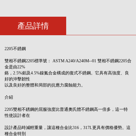
產品詳情
2205不銹鋼
雙相不銹鋼2205標準號： ASTM A240/A240M--01 雙相不銹鋼2205合
金是由22%
鉻，2.5%鉬及4.5%鎳氮合金構成的復式不銹鋼。它具有高強度、良
好的沖擊韌性
以及良好的整體和局部的抗應力腐蝕能力。
介紹
2205雙相不銹鋼的屈服強度比普通奧氏體不銹鋼高一倍多，這一特
性使設計者在
設計產品時減輕重量，讓這種合金比316，317L更具有價格優勢。這
種合金特別