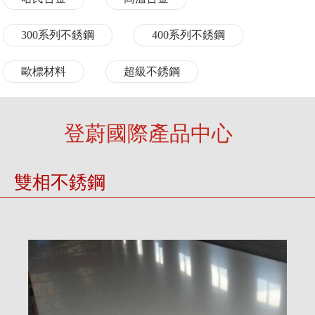
300系列不銹鋼
400系列不銹鋼
歐標材料
超級不銹鋼
登蔚國際產品中心
雙相不銹鋼