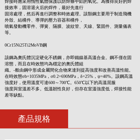
焊接時應采用惰性氣體保護以防焊條中鋁的氧化。為獲得良好的焊
接效率，固溶退火后的焊件，最好先進行
固溶處理，然后再進行調整和時效處理。該類鋼主要用于制造飛機
外殼、結構件、導彈的壓力容器和構件，
噴氣發動機零件、彈簧、隔膜、波紋管、天線、緊固件、測量儀表
等。
0Cr15Ni25Ti2MoVB鋼
該鋼為奧氏體沉淀硬化不銹鋼，亦即鐵鎳基高溫合金。鋼不僅在固
溶態，而且在時效態均為穩定的奧氏體組
織。-般由鋼中形成金屬間化合物來達到提高強度和改善高溫性能。
在時效態σb=1035MPa，σ0.2=690MPa，δ=25%，ψ=40%。該鋼高溫
強度好，使用溫度可達600～700℃。650℃以下的高溫屈服
強度與室溫差不多。低溫韌性良好，但存在室溫強度低，焊接性能
差等缺點。
產品規格