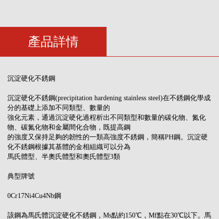
產品詳情
沉淀硬化不銹鋼
沉淀硬化不銹鋼(precipitation hardening stainless steel)在不銹鋼化學成
分的基礎上添加不同類型、數量的
強化元素，通過沉淀硬化過程析出不同類型和數量的碳化物、氮化
物、碳氮化物和金屬間化合物，既提高鋼
的強度又保持足夠的韌性的一類高強度不銹鋼，簡稱PH鋼。沉淀硬
化不銹鋼根據其基體的金相組織可以分為
馬氏體型、半奧氏體型和奧氏體型3類
典型牌號
0Cr17Ni4Cu4Nb鋼
該鋼為馬氏體沉淀硬化不銹鋼，Ms點約150℃，Mf點在30℃以下。馬