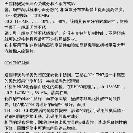
氏體轉變完全與否受成分和冷卻方式影
響。鋼中銅以極細小而分散的ε相彌散分布在基體上從而提高強度。
H900處理時σb=1310MPa，
σ0.2=1170MPa，δ5=10%，ψ=40%。該鋼具有良好的耐腐蝕性，耐蝕
性優于一般馬氏體不銹
鋼，與一般奧氏體不銹鋼相近。它具有良好的切削性能，不需預熱
就可以焊接并且焊后可不進行局部退火。
它主要用于制造耐蝕和高強度部件如噴氣發動機壓氣機機匣及大型
汽輪機末級葉片。
0Cr17Ni7Al鋼
這個牌號為半奧氏體沉淀硬化不銹鋼。它是在0Cr17Ni7這一不穩定
的奧氏體鋼中添加鋁，再經過馬氏體轉變
和析出NiAl化合物而硬化的鋼種。在RH950處理后，σb=1580MPa，
σ0.2=1470MPa，δ5=6%。該鋼在氧
化性酸中耐蝕性良好，而在像硫酸、鹽酸等非氧化性酸中耐蝕性
差。經A或A1750處理后的耐酸性最好。而用
TH、RH、CH處理后的耐酸性變差。該鋼的焊接可采用與奧氏體不
銹鋼相同的焊接工藝。若采用與母材成分
相同的焊條焊接，則焊縫中將出現大量的δ鐵素體，造成焊縫韌性的
下降，因而焊條中可適當的降鉻或增鎳。