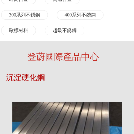
300系列不銹鋼
400系列不銹鋼
歐標材料
超級不銹鋼
登蔚國際產品中心
沉淀硬化鋼