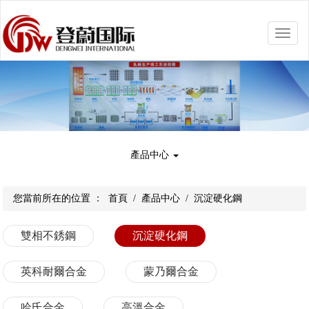
Toggle
naviga
產品中心
您當前所在的位置 ：
首頁
/
產品中心
/
沉淀硬化鋼
雙相不銹鋼
沉淀硬化鋼
英科耐爾合金
蒙乃爾合金
哈氏合金
高溫合金