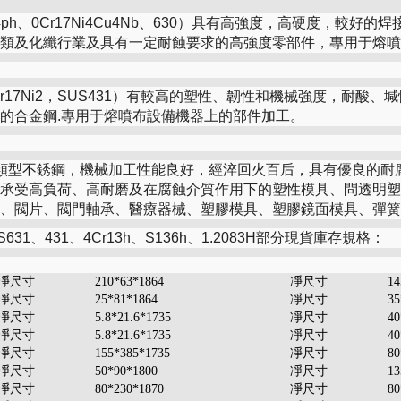
17-4ph、0Cr17Ni4Cu4Nb、630）具有高強度，高硬度，
類及化纖行業及具有一定耐蝕要求的高強度零部件，專用于熔噴
1Cr17Ni2，SUS431）有較高的塑性、韌性和機械強度，耐
的合金鋼.專用于熔噴布設備機器上的部件加工。
馬氏體類型不銹鋼，機械加工性能良好，經淬回火百后，具有優良的
承受高負荷、高耐磨及在腐蝕介質作用下的塑性模具、問透明塑
、閥片、閥門軸承、醫療器械、塑膠模具、塑膠鏡面模具、彈簧
S631、431、4Cr13h、S136h、1.2083H部分現貨庫存規格：
凈尺寸
210*63*1864
凈尺寸
14
凈尺寸
25*81*1864
凈尺寸
35
凈尺寸
5.8*21.6*1735
凈尺寸
40
凈尺寸
5.8*21.6*1735
凈尺寸
40
凈尺寸
155*385*1735
凈尺寸
80
凈尺寸
50*90*1800
凈尺寸
13
凈尺寸
80*230*1870
凈尺寸
80