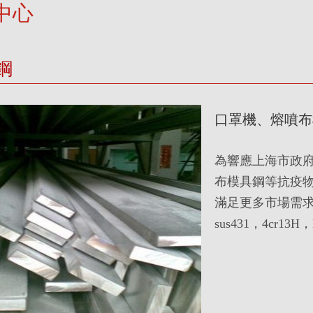
中心
鋼
口罩機、熔噴布
為響應上海市政
布模具鋼等抗疫
滿足更多市場需求！主
sus431，4cr13