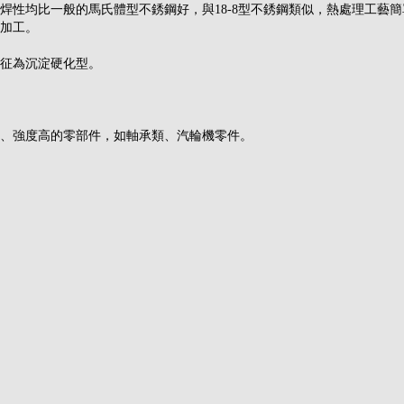
焊性均比一般的馬氏體型不銹鋼好，與18-8型不銹鋼類似，熱處理工藝
加工。
征為沉淀硬化型。
、強度高的零部件，如軸承類、汽輪機零件。