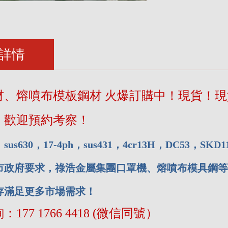
詳情
材、熔噴布模板鋼材 火爆訂購中！現貨！
，歡迎預約考察！
s630，17-4ph，sus431，4cr13H，DC53，SKD1
市政府要求，祿浩金屬集團口罩機、熔噴布模具鋼等
存滿足更多市場需求！
177 1766 4418 (微信同號）