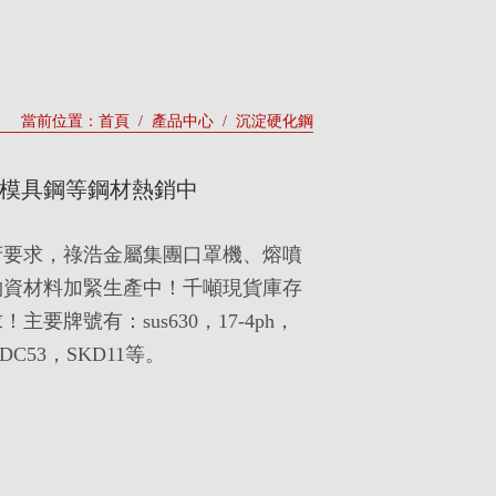
當前位置：
首頁
/
產品中心
/
沉淀硬化鋼
模具鋼等鋼材熱銷中
府要求，祿浩金屬集團口罩機、熔噴
物資材料加緊生產中！千噸現貨庫存
要牌號有：sus630，17-4ph，
H，DC53，SKD11等。