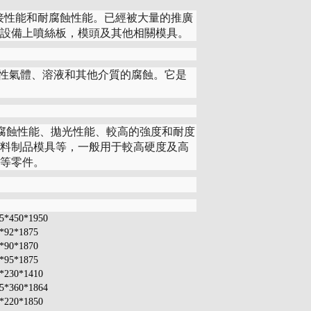
較好的焊接性能和耐腐蝕性能。已經被大量的推廣
設備上噴絲板，模頭及其他相關模具。
酸、堿性氣體、溶液和其他介質的腐蝕。它是
耐腐蝕性能、拋光性能、較高的強度和耐度
料制品模具等，一般用于較高硬度及高
等零件。
5*450*1950
*92*1875
*90*1870
*95*1875
*230*1410
5*360*1864
*220*1850