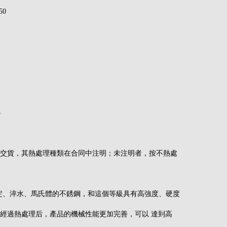
50
5
交貨，其熱處理種類在合同中注明；未注明者，按不熱處
是沉淀、淬水、馬氏體的不銹鋼，和這個等級具有高強度、硬度
經過熱處理后，產品的機械性能更加完善，可以 達到高