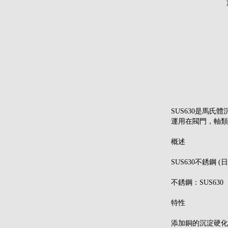
SUS630是馬
運用在閥門，軸類
概述
SUS630不銹鋼 (
不銹鋼：SUS630
特性
添加銅的沉淀硬化