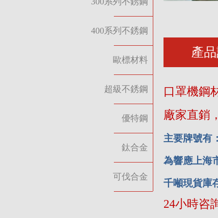
300系列不銹鋼
400系列不銹鋼
產品
歐標材料
超級不銹鋼
口罩機鋼
廠家直銷
優特鋼
主要牌號有：su
鈦合金
為響應上海
可伐合金
千噸現貨庫
24小時咨詢：