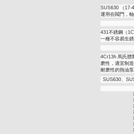
SUS630 （
運用在閥門，軸
431不銹鋼（
一種不容易生銹
4Cr13h 
磨性，適宜制造
耐磨性的熱油泵
SUS630、SU