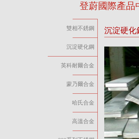
登蔚國際產品
雙相不銹鋼
沉淀硬化
沉淀硬化鋼
英科耐爾合金
蒙乃爾合金
哈氏合金
高溫合金