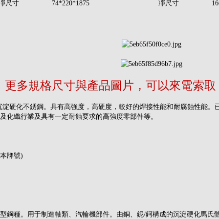
凈尺寸
74*220*1875
凈尺寸
16
更多規格尺寸與產品圖片，可以來電索取：177 
氏體沉淀硬化不銹鋼。具有高強度，高硬度，較好的焊接性能和耐腐蝕性能。
及化纖行業及具有一定耐蝕要求的高強度零部件等。
日本牌號)
型鋼種。用于制造軸類、汽輪機部件。由銅、鈮/鈳構成的沉淀硬化馬氏