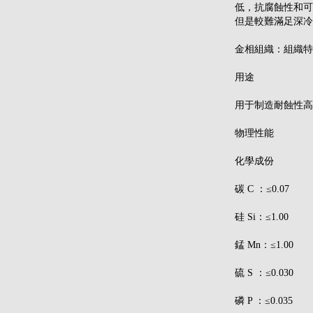
低，抗腐蝕性和可
但是較難滿足深冷
金相組織：組織特
用途
用于制造耐蝕性高
物理性能
化學成份
碳 C ：≤0.07
硅 Si：≤1.00
錳 Mn：≤1.00
硫 S ：≤0.030
磷 P ：≤0.035