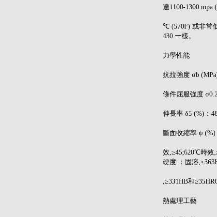
達1100-1300 m
℃ (570F) 
430 一樣。
力學性能
抗拉強度 σb (MPa)
條件屈服強度 σ0.2 (
伸長率 δ5 (%)：48
斷面收縮率 ψ (%)：
效,≥45;620℃時效,
硬度 ：固溶,≤363H
,≥331HB和≥35HR
熱處理工藝