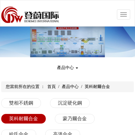
Toggle
naviga
產品中心
您當前所在的位置 ：
首頁
/
產品中心
/
英科耐爾合金
雙相不銹鋼
沉淀硬化鋼
英科耐爾合金
蒙乃爾合金
哈氏合金
高溫合金