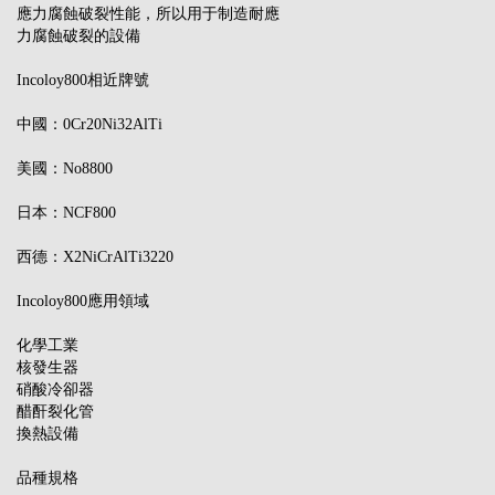
應力腐蝕破裂性能，所以用于制造耐應
力腐蝕破裂的設備
Incoloy800相近牌號
中國：0Cr20Ni32AlTi
美國：No8800
日本：NCF800
西德：X2NiCrAlTi3220
Incoloy800應用領域
化學工業
核發生器
硝酸冷卻器
醋酐裂化管
換熱設備
品種規格