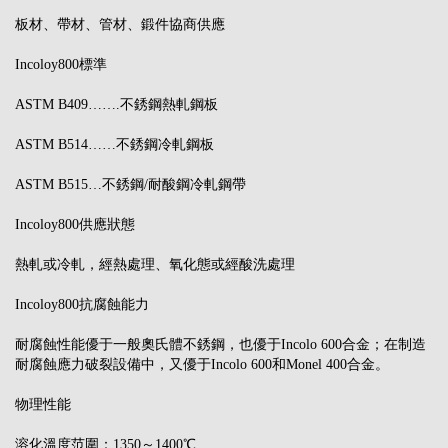
板材、帶材、管材、鍛件協商供應
Incoloy800標準
ASTM B409…….不銹鋼熱軋鋼板
ASTM B514……不銹鋼冷軋鋼板
ASTM B515…不銹鋼/耐酸鋼冷軋鋼帶
Incoloy800供應狀態
熱軋或冷軋，經熱處理、氧化態或經酸洗處理
Incoloy800抗腐蝕能力
耐腐蝕性能優于一般奧氏體不銹鋼，也優于Incolo 600合金；在制造
耐腐蝕應力破裂設備中，又優于Incolo 600和Monel 400合金。
物理性能
溶化溫度范圍：1350～1400℃