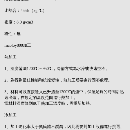
比熱容：455J/（kg·℃）
密度：8.0 g/cm3
磁性：無
Incoloy800加工
熱加工
1、溫度范圍1200℃～950℃，冷卻方式為水淬或快速空冷。
2、為得到最佳性能和抗蠕變性，熱加工后要進行固溶處理。
3、材料可以直接送入已升溫至1200℃的爐中，保溫足夠的時間后迅
速出爐，在規定的溫度范圍進行熱加工。
當材料溫度降到低于熱加工溫度時，需重新加熱。
冷加工
1、加工硬化率大于奧氏體不銹鋼，因此需要對加工設備進行挑選。