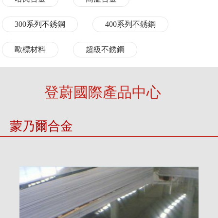
300系列不銹鋼
400系列不銹鋼
歐標材料
超級不銹鋼
登蔚國際產品中心
蒙乃爾合金