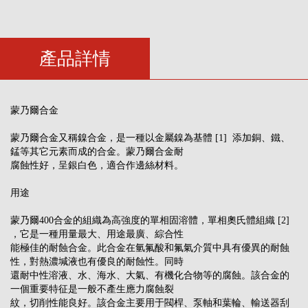
產品詳情
蒙乃爾合金
蒙乃爾合金又稱鎳合金，是一種以金屬鎳為基體 [1] 添加銅、鐵、
錳等其它元素而成的合金。蒙乃爾合金耐
腐蝕性好，呈銀白色，適合作邊絲材料。
用途
蒙乃爾400合金的組織為高強度的單相固溶體，單相奧氏體組織 [2]
，它是一種用量最大、用途最廣、綜合性
能極佳的耐蝕合金。此合金在氫氟酸和氟氣介質中具有優異的耐蝕
性，對熱濃堿液也有優良的耐蝕性。同時
還耐中性溶液、水、海水、大氣、有機化合物等的腐蝕。該合金的
一個重要特征是一般不產生應力腐蝕裂
紋，切削性能良好。該合金主要用于閥桿、泵軸和葉輪、輸送器刮