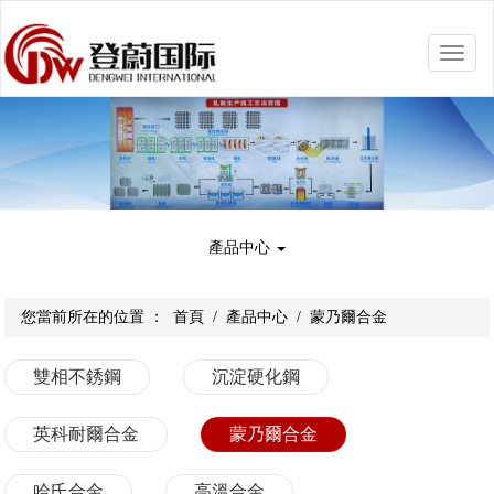
Toggle
naviga
產品中心
您當前所在的位置 ：
首頁
/
產品中心
/
蒙乃爾合金
雙相不銹鋼
沉淀硬化鋼
英科耐爾合金
蒙乃爾合金
哈氏合金
高溫合金