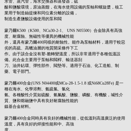
水管、蒸汽管，海水交換器和蒸發器，硫
酸和鹽酸環境，原油蒸餾，在海水使用設備的泵軸和螺旋槳，核工
業用于制造鈾提煉和同位素分離的設備，
制造生產鹽酸設備使用的泵和閥
蒙乃爾K500（K500、NCu30-2-1、 UNS N05500）合金除具有高強
度、耐腐蝕、無磁性等優異的機械性能
外，還具有蒙乃爾400同樣的耐蝕性。能作為泵軸材料，適用于較惡
劣的高硫、高蠟油層的地質開采條件下工
作。由于該合金沒有塑-脆轉變溫度，所以非常適用于各種低溫設
備。此合金主要用于泵軸和閥桿、輸送器刮
刀、油井鉆環、彈性部件、閥墊等。適用于石油、化工造船、制
藥、電子部門。
蒙乃爾400合金(UNS N04400或MCu-28-1.5-1.8 或Ni68Cu28Fe) 是一
種在海水、化學溶劑、氨硫氯、氯化
氫、各種酸性介質如硫酸、氫氟酸、鹽酸、磷酸、有機酸，堿性介
質、鹽和熔融鹽中具有良好耐腐蝕性能的
鎳基合金材料。
蒙乃爾400合金同時具有良好的機械性能，從低溫到高溫廣泛的使用
溫度，具有良好的焊接性能和中、高強
度。