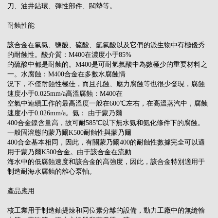
刀、油井鉆環、彈性部件、閥墊等。
耐蝕性能
該合金在氟氣、鹽酸、硫酸、氫氟酸以及它們的派生物中有極優秀
的耐蝕性。酸介質：M400在濃度小于85%
的硫酸中都是耐蝕的。M400是可耐氫氟酸中為數極少的重要材料之
一。水腐蝕：M400合金在多數水腐蝕情
況下，不僅耐蝕性極佳，而且孔蝕、應力腐蝕等也很少發現，腐蝕
速度小于0.025mm/a高溫腐蝕：M400在
空氣中連續工作的最高溫度一般在600℃左右，在高溫蒸汽中，腐蝕
速度小于0.026mm/a。氨： 由于蒙乃爾
400合金鎳含量高，故可耐585℃以下無水氨和氨化條件下的腐蝕。
一般固溶態的蒙乃爾K500耐蝕性與蒙乃爾
400合金基本相同，因此，有關蒙乃爾400的耐蝕性數據完全可以適
用于蒙乃爾K500合金。由于該合金在流動
海水中的低腐蝕速度和該合金的高強度，因此，該合金特別適用于
制造耐海水腐蝕的離心泵軸。
產品應用
核工業用于制造鈾提煉和同位素分離的設備，動力工廠中的無縫輸