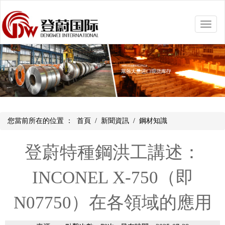
Toggle
naviga
您當前所在的位置 ：
首頁
/
新聞資訊
/
鋼材知識
登蔚特種鋼洪工講述：
INCONEL X-750（即
N07750）在各領域的應用