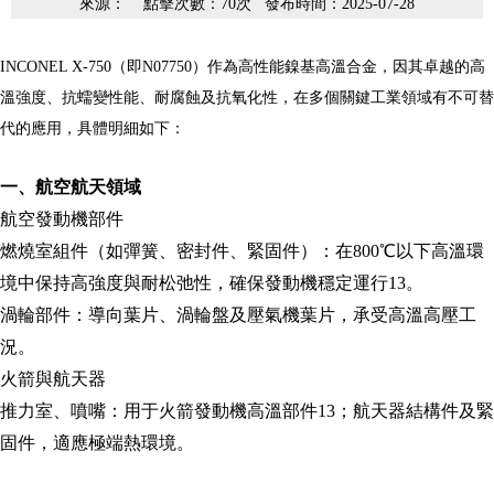
來源： 點擊次數：70次 發布時間：2025-07-28
INCONEL X-750
（即N07750）作為高性能鎳基高溫合金，因其卓越的高
溫強度、抗蠕變性能、耐腐蝕及抗氧化性，在多個關鍵工業領域有不可替
代的應用，具體明細如下：
一、航空航天領域
航空發動機部件
燃燒室組件（如彈簧、密封件、緊固件）：在800℃以下高溫環
境中保持高強度與耐松弛性，確保發動機穩定運行13。
渦輪部件：導向葉片、渦輪盤及壓氣機葉片，承受高溫高壓工
況。
火箭與航天器
推力室、噴嘴：用于火箭發動機高溫部件13；航天器結構件及緊
固件，適應極端熱環境。