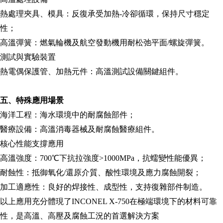
熱處理夾具、模具：反復承受加熱-冷卻循環，保持尺寸穩定
性；
高溫彈簧：燃氣輪機及航空發動機用耐松弛平面/螺旋彈簧。
測試與實驗裝置
熱電偶保護管、加熱元件：高溫測試設備關鍵組件。
五、特殊應用場景
海洋工程：海水環境中的耐腐蝕部件；
醫療設備：高溫消毒器械及耐腐蝕醫療組件。
核心性能支撐應用
高溫強度：700℃下抗拉強度>1000MPa，抗蠕變性能優異；
耐蝕性：抵御氧化/還原介質、酸性環境及應力腐蝕開裂；
加工適應性：良好的焊接性、成型性，支持復雜部件制造。
以上應用充分體現了INCONEL X-750在極端環境下的材料可靠
性，是高溫、高壓及腐蝕工況的首選解決方案