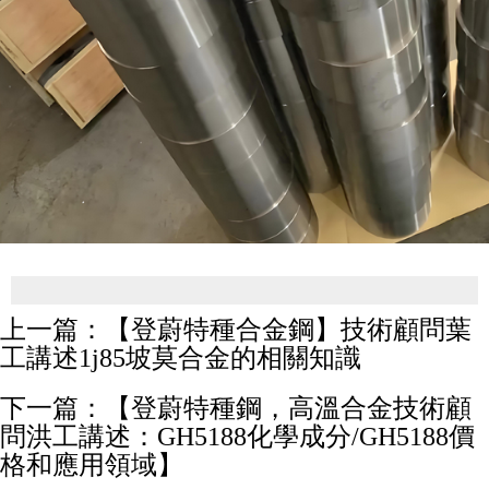
上一篇：
【登蔚特種合金鋼】技術顧問葉
工講述1j85坡莫合金的相關知識
下一篇：
【登蔚特種鋼，高溫合金技術顧
問洪工講述：GH5188化學成分/GH5188價
格和應用領域】