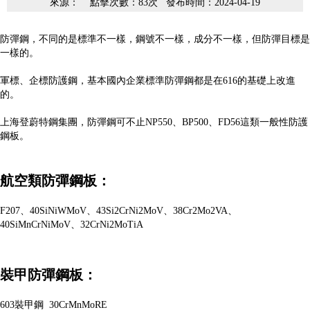
來源： 點擊次數：83次 發布時間：2024-04-19
防彈鋼，不同的是標準不一樣，鋼號不一樣，成分不一樣，但防彈目標是
一樣的。
軍標、企標防護鋼，基本國內企業標準防彈鋼都是在616的基礎上改進
的。
上海登蔚特鋼集團，防彈鋼可不止NP550、BP500、FD56這類一般性防護
鋼板。
航空類防彈鋼板：
F207、40SiNiWMoV、43Si2CrNi2MoV、38Cr2Mo2VA、
40SiMnCrNiMoV、32CrNi2MoTiA
裝甲防彈鋼板：
603裝甲鋼 30CrMnMoRE