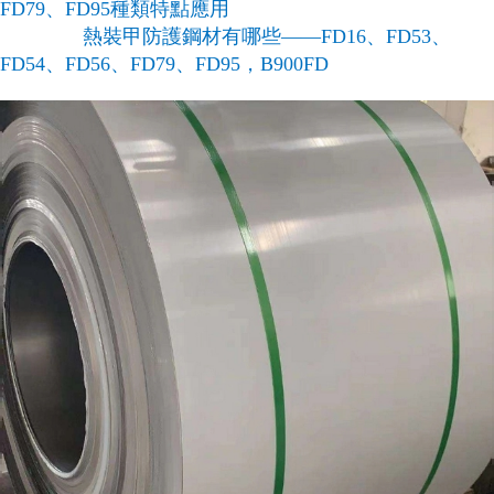
FD79、FD95種類特點應用
熱裝甲防護鋼材有哪些——FD16、FD53、
FD54、FD56、FD79、FD95，B900FD