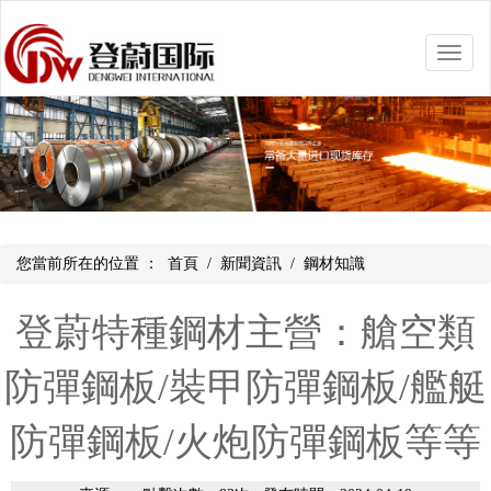
Toggle
naviga
您當前所在的位置 ：
首頁
/
新聞資訊
/
鋼材知識
登蔚特種鋼材主營：艙空類
防彈鋼板/裝甲防彈鋼板/艦艇
防彈鋼板/火炮防彈鋼板等等